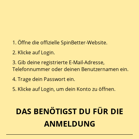
1. Öffne die offizielle SpinBetter-Website.
2. Klicke auf Login.
3. Gib deine registrierte E-Mail-Adresse,
Telefonnummer oder deinen Benutzernamen ein.
4. Trage dein Passwort ein.
5. Klicke auf Login, um dein Konto zu öffnen.
DAS BENÖTIGST DU FÜR DIE
ANMELDUNG