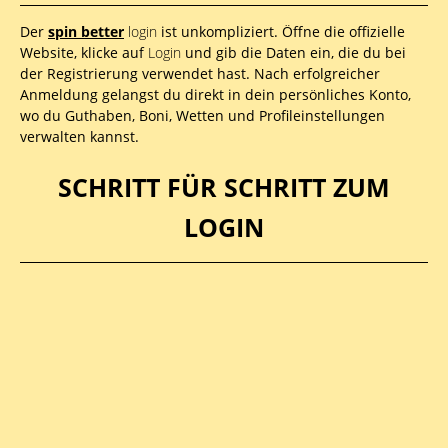
Der
spin better
login
ist unkompliziert. Öffne die offizielle
Website, klicke auf
Login
und gib die Daten ein, die du bei
der Registrierung verwendet hast. Nach erfolgreicher
Anmeldung gelangst du direkt in dein persönliches Konto,
wo du Guthaben, Boni, Wetten und Profileinstellungen
verwalten kannst.
SCHRITT FÜR SCHRITT ZUM
LOGIN